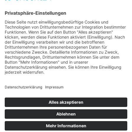
zurück.
Viele Grüße
Dominic Hauenstein
Fachanwalt für Arbeitsrecht
Name
*
E-Mail-Adresse
*
Telefonnummer
Telefonnummer
*
rechtsschutzversichert?
Sind
Sind Sie rechtsschutzversichert?
*
Ja
Nein
Nachricht
*
Absenden